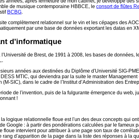
s années, après fermeture de mon cabinet, je développe des si
mble de musique contemporaine HBBCE, le
consort de flûtes 
stif
BCBG
.
ite complètement relationnel sur le vin et les cépages des AOC
matiquement par une base de données exportant les datas en XM
nt d'informatique
à l'Université de Brest, de 1991 à 2008, les bases de données, l
L.
lusieurs années aux destinées du Diplôme d'Université SIG-PME, 
DESS MTIC, qui deviendra par la suite le master Management 
(M-SIC), dans le cadre de l’Institut d’Administration des Entr
ériode de l'invention, puis de la fulgurante émergence du web, j
ionnant !
 la logique relationnelle floue est l'un des deux concepts qui ont f
de Google : à partir des pondérations calculées par le fameux pa
ue floue intervient pour attribuer à une page son taux de corrélat
le rang d'apparition de la page dans la liste des réponses à la qu