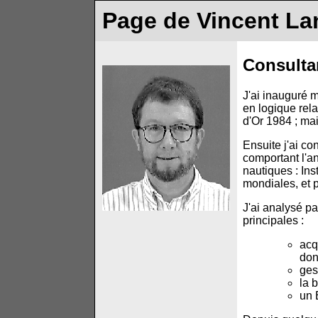
Page de Vincent La
Consulta
J'ai inauguré
en logique rel
d'Or 1984 ; mai
Ensuite j'ai co
comportant l'a
nautiques : Ins
mondiales, et 
J'ai analysé pa
principales :
acq
don
ges
la 
un 