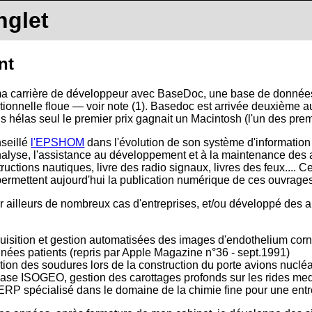
nglet
nt
 ma carrière de développeur avec BaseDoc, une base de donnée
ationnelle floue — voir note (1). Basedoc est arrivée deuxième 
s hélas seul le premier prix gagnait un Macintosh (l'un des prem
nseillé
l'EPSHOM
dans l'évolution de son système d'information v
nalyse, l'assistance au développement et à la maintenance des 
tructions nautiques, livre des radio signaux, livres des feux..
permettent aujourd'hui la publication numérique de ces ouvrage
r ailleurs de nombreux cas d'entreprises, et/ou développé des ap
uisition et gestion automatisées des images d'endothelium cor
nées patients (repris par Apple Magazine n°36 - sept.1991)
tion des soudures lors de la construction du porte avions nucléa
base ISOGEO, gestion des carottages profonds sur les rides me
ERP spécialisé dans le domaine de la chimie fine pour une entre