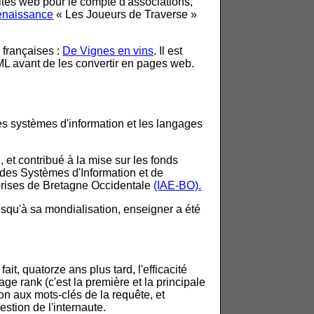
tes web pour le compte d'associations,
Renaissance
« Les Joueurs de Traverse »
 françaises :
De Vignes en vins
. Il est
L avant de les convertir en pages web.
es systèmes d'information et les langages
et contribué à la mise sur les fonds
des Systèmes d'Information et de
eprises de Bretagne Occidentale
(IAE-BO).
usqu'à sa mondialisation, enseigner a été
ait, quatorze ans plus tard, l'efficacité
ge rank (c'est la première et la principale
ion aux mots-clés de la requête, et
estion de l'internaute.