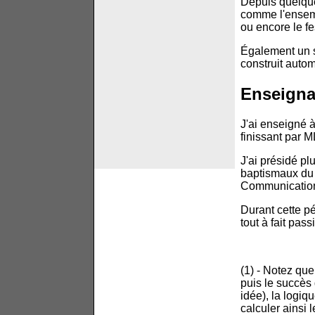
Depuis quelque
comme l'ense
ou encore le fe
Également un s
construit auto
Enseigna
J'ai enseigné 
finissant par M
J'ai présidé p
baptismaux du 
Communication 
Durant cette p
tout à fait pass
(1) - Notez que
puis le succès 
idée), la logiq
calculer ainsi 